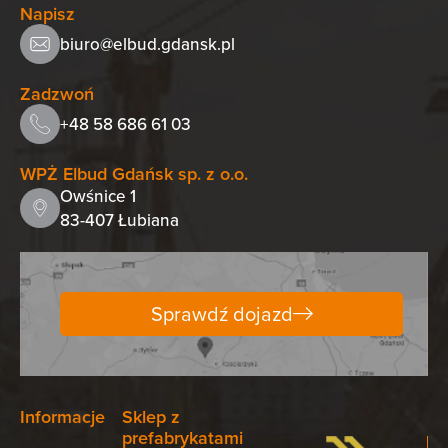
Napisz
biuro@elbud.gdansk.pl
Zadzwoń
+48 58 686 61 03
WPŻ Elbud Gdańsk sp. z o.o.
Owśnice 1
83-407 Łubiana
Sprawdź dojazd
Informacje
Sklep z
prefabrykatami