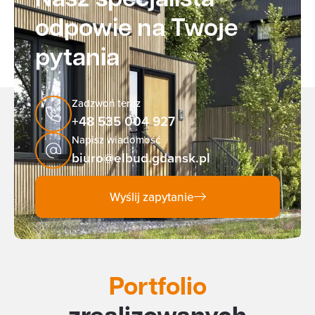
Nasz specjalista
odpowie na Twoje
pytania
Zadzwoń teraz
+48 535 004 927
Napisz wiadomość
biuro@elbud.gdansk.pl
Wyślij zapytanie
Portfolio