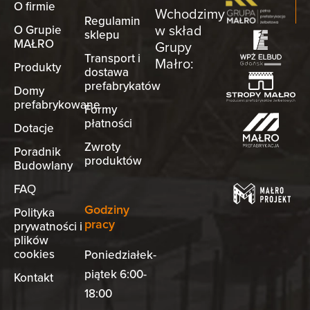
O firmie
Wchodzimy
Regulamin
w skład
O Grupie
sklepu
MAŁRO
Grupy
Transport i
Małro:
Produkty
dostawa
prefabrykatów
Domy
prefabrykowane
Formy
płatności
Dotacje
Zwroty
Poradnik
produktów
Budowlany
FAQ
Godziny
Polityka
pracy
prywatności i
plików
cookies
Poniedziałek-
piątek 6:00-
Kontakt
18:00