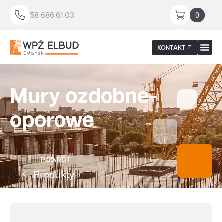
58 686 61 03
0
KONTAKT
Mury ozdobne-
oporowe
POWRÓT
Produkty