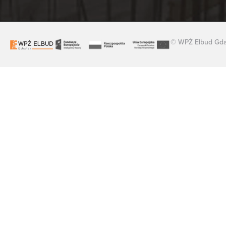
© WPŻ Elbud Gdań