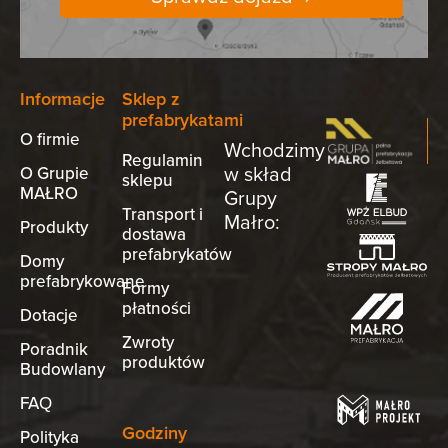
Informacje
Sklep z
prefabrykatami
O firmie
Wchodzimy
Regulamin
w skład
O Grupie
sklepu
MAŁRO
Grupy
Transport i
Małro:
Produkty
dostawa
prefabrykatów
Domy
prefabrykowane
Formy
płatności
Dotacje
Zwroty
Poradnik
produktów
Budowlany
FAQ
Godziny
Polityka