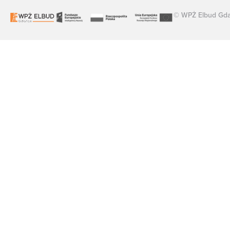
© WPŻ Elbud Gdań