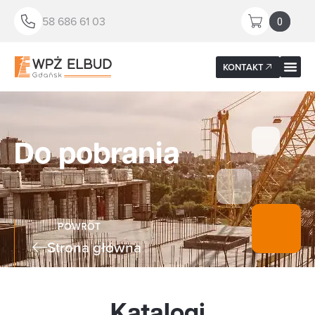
58 686 61 03
0
KONTAKT
Do pobrania
POWRÓT
Strona główna
Katalogi