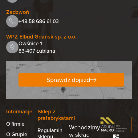
Zadzwoń
+48 58 686 61 03
WPŻ Elbud Gdańsk sp. z o.o.
Owśnice 1
83-407 Łubiana
Sprawdź dojazd
Informacje
Sklep z
prefabrykatami
O firmie
Wchodzimy
Regulamin
w skład
O Grupie
sklepu