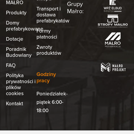
MAŁRO
Grupy
Transport i
Małro:
Produkty
dostawa
prefabrykatów
Domy
prefabrykowane
Formy
płatności
Dotacje
Zwroty
Poradnik
produktów
Budowlany
FAQ
Godziny
Polityka
pracy
prywatności i
plików
cookies
Poniedziałek-
piątek 6:00-
Kontakt
18:00