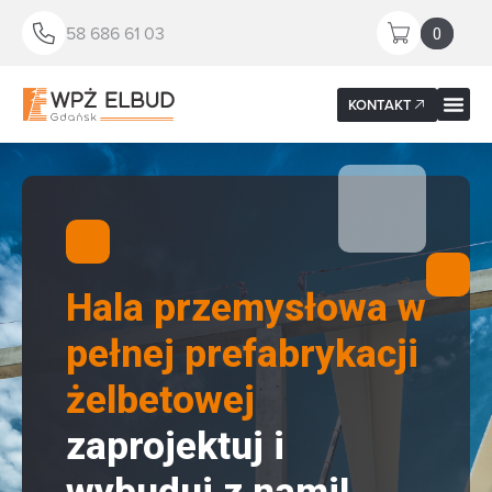
58 686 61 03
0
KONTAKT
Hala przemysłowa w
pełnej prefabrykacji
żelbetowej
zaprojektuj i