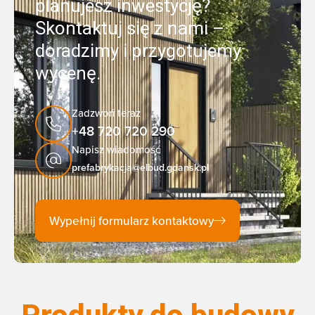
planujesz inwestycję?
Skontaktuj się z nami –
doradzimy i przygotujemy
wycenę.
Zadzwoń teraz
+48 720 720 290
Napisz wiadomość
prefabrykacja@elbud.gdansk.pl
Wypełnij formularz kontaktowy