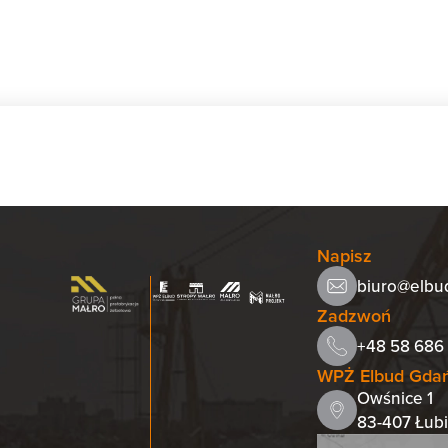
Napisz
biuro@elbu
Zadzwoń
+48 58 686 
WPŻ Elbud Gdańs
Owśnice 1
83-407 Łub