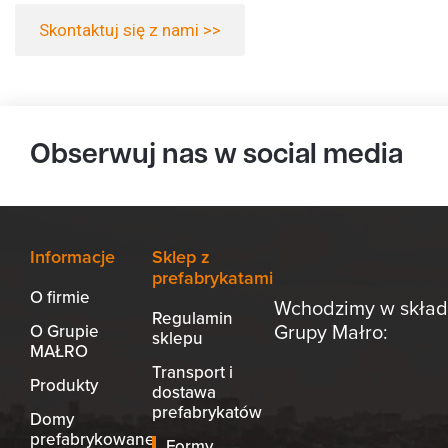
Skontaktuj się z nami >>
Obserwuj nas w social media
Informacje
Sklep z
prefabrykatami
O firmie
Wchodzimy w skład
Regulamin
Grupy Małro:
O Grupie
sklepu
MAŁRO
Transport i
Produkty
dostawa
prefabrykatów
Domy
prefabrykowane
Formy