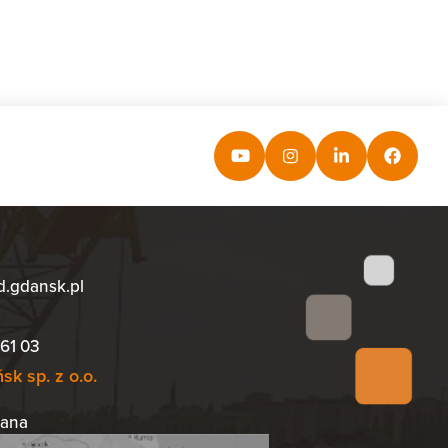
d.gdansk.pl
61 03
k sp. z o.o.
iana