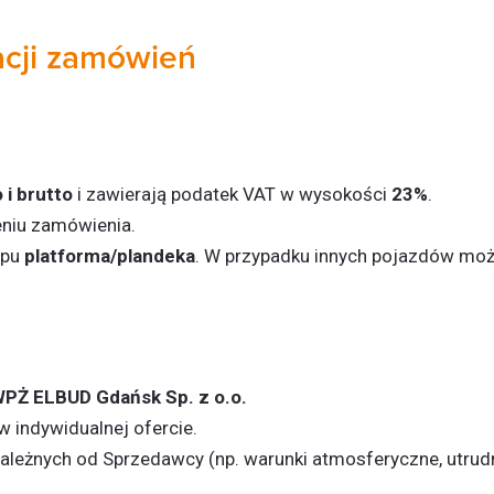
zacji zamówień
 i brutto
i zawierają podatek VAT w wysokości
23%
.
niu zamówienia.
ypu
platforma/plandeka
. W przypadku innych pojazdów moż
PŻ ELBUD Gdańsk Sp. z o.o.
 indywidualnej ofercie.
ależnych od Sprzedawcy (np. warunki atmosferyczne, utrudn