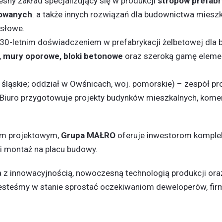
sny zakład specjalizujący się w produkcji
stropów prefab
kowanych
. a także innych rozwiązań dla budownictwa miesz
ysłowe.
sko 30-letnim doświadczeniem w prefabrykacji żelbetowej d
, mury oporowe, bloki betonowe
oraz szeroką gamę eleme
śląskie; oddział w Owśnicach, woj. pomorskie) – zespół pr
 Biuro przygotowuje projekty budynków mieszkalnych, kome
rem projektowym,
Grupa MAŁRO
oferuje inwestorom komplek
 i montaż na placu budowy.
ia z innowacyjnością, nowoczesną technologią produkcji or
esteśmy w stanie sprostać oczekiwaniom deweloperów, firm