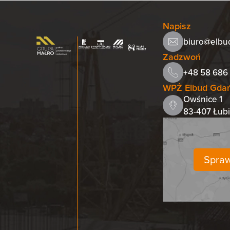
Napisz
biuro@elbu
Zadzwoń
+48 58 686 
WPŻ Elbud Gdańs
Owśnice 1
83-407 Łub
Spraw