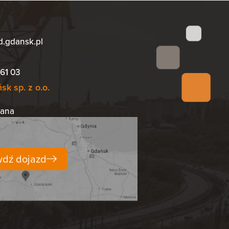
d.gdansk.pl
61 03
k sp. z o.o.
iana
dź dojazd