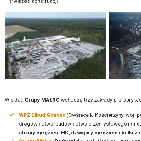
trwałość konstrukcji.
W skład
Grupy MAŁRO
wchodzą trzy zakłady prefabrykacj
WPŻ Elbud Gdańsk
(Owśnice k. Kościerzyny, woj. 
drogownictwa, budownictwa przemysłowego i mieszk
stropy sprężone HC, dźwigary sprężone i belki ż