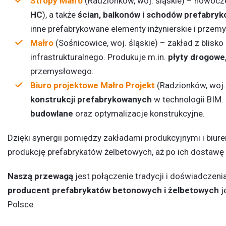
Stropy Małro
(Radzionków, woj. śląskie) – nowocze
HC
), a także
ścian, balkonów i schodów prefabry
inne prefabrykowane elementy inżynierskie i przem
Małro
(Sośnicowice, woj. śląskie) – zakład z bli
infrastrukturalnego. Produkuje m.in.
płyty drogowe
przemysłowego.
Biuro projektowe Małro Projekt
(Radzionków, woj. 
konstrukcji prefabrykowanych
w technologii BIM.
budowlane
oraz optymalizacje konstrukcyjne.
Dzięki synergii pomiędzy zakładami produkcyjnymi i biu
produkcję prefabrykatów żelbetowych, aż po ich dostawę
Naszą przewagą
jest połączenie tradycji i doświadczen
producent prefabrykatów betonowych i żelbetowych
j
Polsce.