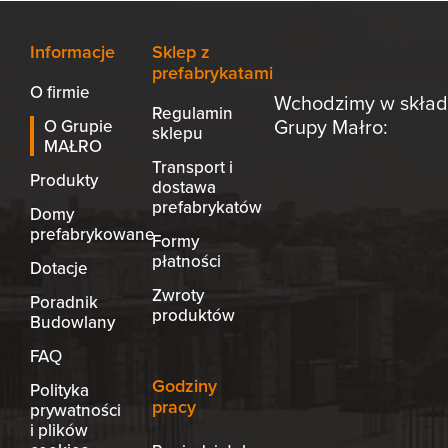
Informacje
Sklep z
prefabrykatami
O firmie
Wchodzimy w skład
Regulamin
Grupy Małro:
O Grupie
sklepu
MAŁRO
Transport i
Produkty
dostawa
prefabrykatów
Domy
prefabrykowane
Formy
płatności
Dotacje
Zwroty
Poradnik
produktów
Budowlany
FAQ
Godziny
Polityka
pracy
prywatności
i plików