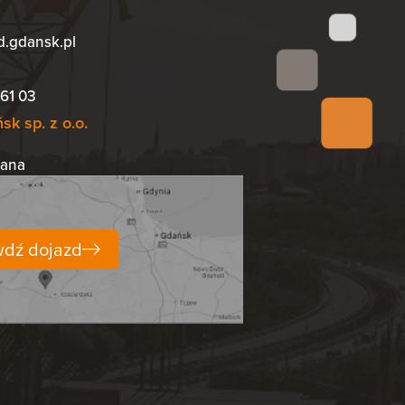
d.gdansk.pl
61 03
k sp. z o.o.
iana
dź dojazd