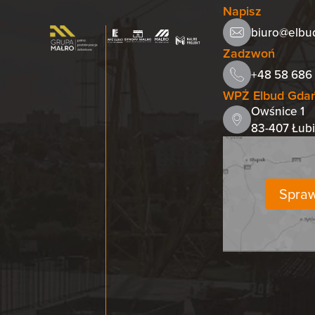
Napisz
biuro@elbu
Zadzwoń
+48 58 686 
WPŻ Elbud Gdańs
Owśnice 1
83-407 Łub
Spraw