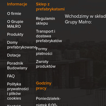
Informacje
Sklep z
prefabrykatami
O firmie
Wchodzimy w skład
Regulamin
Grupy Małro:
O Grupie
sklepu
MAŁRO
Transport i
Produkty
dostawa
prefabrykatów
Domy
prefabrykowane
Formy
płatności
Dotacje
Zwroty
Poradnik
produktów
Budowlany
FAQ
Godziny
Polityka
pracy
prywatności
i plików
cookies
Poniedziałek-
piątek 6:00-