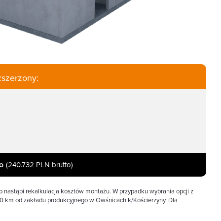
zszerzony:
o
(240.732 PLN brutto)
 nastąpi rekalkulacja kosztów montażu. W przypadku wybrania opcji z
100 km od zakładu produkcyjnego w Owśnicach k/Kościerzyny. Dla