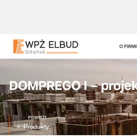
O FIRMI
DOMPREGO I – proje
POWRÓT
Produkty