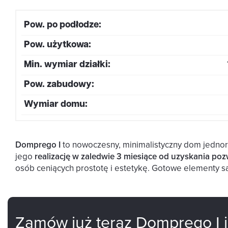
Pow. po podłodze:
Pow. użytkowa:
Min. wymiar działki:
Pow. zabudowy:
Wymiar domu:
Domprego I
to nowoczesny, minimalistyczny dom jednoro
jego
realizację w zaledwie 3 miesiące od uzyskania p
osób ceniących prostotę i estetykę. Gotowe elementy 
Zamów już teraz Domprego I i 