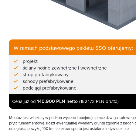
W ramach podstawowego pakietu SSO oferujemy:
projekt
ściany nośne zewnętrzne i wewnętrzne
strop prefabrykowany
schody prefabrykowane
podciągi prefabrykowane
140.900 PLN netto
Cena już od
(152.172 PLN brutto)
Montaż jest wliczony w podaną wycenę i obejmuje pracę dźwigu kołowego 
płytą fundamentową, koszt ewentualnej wymiany gruntu zgodnie z badaniam
odległości powyżej 100 km cena transportu jest ustalana indywidualnie.