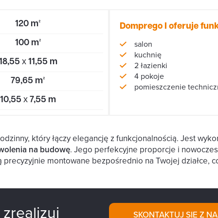
120 m²
Domprego I oferuje funk
100 m²
salon
kuchnię
18,55 x 11,55 m
2 łazienki
4 pokoje
79,65 m²
pomieszczenie technicz
10,55 x 7,55 m
dzinny, który łączy elegancję z funkcjonalnością. Jest wyko
ozwolenia na budowę
. Jego perfekcyjne proporcje i nowoczes
są precyzyjnie montowane bezpośrednio na Twojej działce, 
zrealizuj
SKONTAKTUJ SIE Z NA