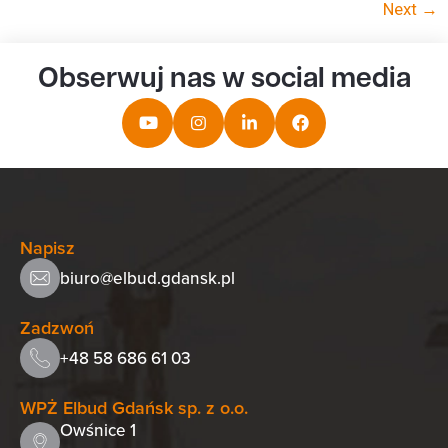
Next
→
Obserwuj nas w social media
Napisz
biuro@elbud.gdansk.pl
Zadzwoń
+48 58 686 61 03
WPŻ Elbud Gdańsk sp. z o.o.
Owśnice 1