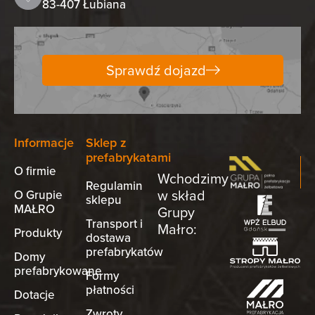
83-407 Łubiana
Sprawdź dojazd
Informacje
Sklep z
prefabrykatami
O firmie
Wchodzimy
Regulamin
w skład
O Grupie
sklepu
MAŁRO
Grupy
Transport i
Małro:
Produkty
dostawa
prefabrykatów
Domy
prefabrykowane
Formy
płatności
Dotacje
Zwroty