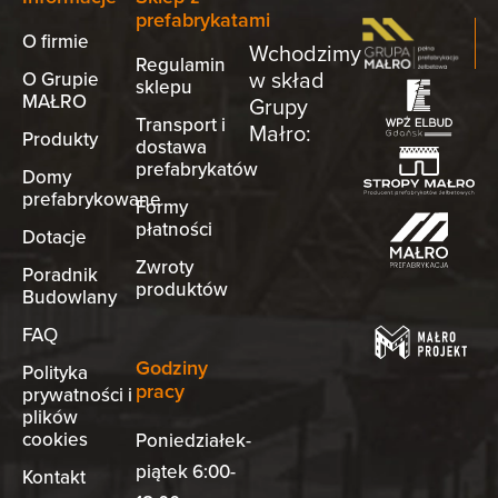
prefabrykatami
O firmie
Wchodzimy
Regulamin
w skład
O Grupie
sklepu
MAŁRO
Grupy
Transport i
Małro:
Produkty
dostawa
prefabrykatów
Domy
prefabrykowane
Formy
płatności
Dotacje
Zwroty
Poradnik
produktów
Budowlany
FAQ
Godziny
Polityka
pracy
prywatności i
plików
cookies
Poniedziałek-
piątek 6:00-
Kontakt