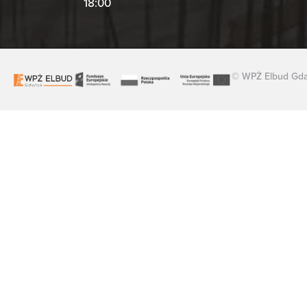
18:00
© WPŻ Elbud Gdań