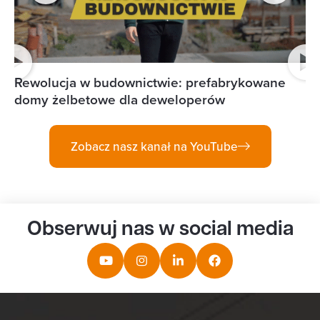
Ja
Rewolucja w budownictwie: prefabrykowane
Le
domy żelbetowe dla deweloperów
Zobacz nasz kanał na YouTube
Obserwuj nas w social media