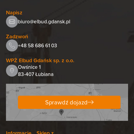
Napisz
biuro@elbud.gdansk.pl
Zadzwoń
+48 58 686 61 03
WPŻ Elbud Gdańsk sp. z o.o.
Owśnice 1
83-407 Łubiana
Sprawdź dojazd
Informacje
Sklep z