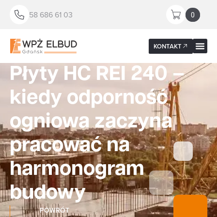
58 686 61 03
0
KONTAKT
Płyty HC REI 240 –
kiedy odporność
ogniowa zaczyna
pracować na
harmonogram
budowy
POWRÓT